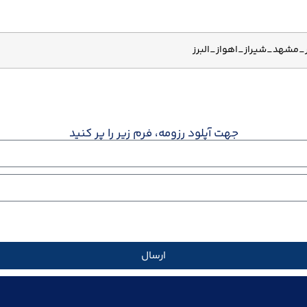
_مشهد_شیراز_اهواز_البرز
جهت آپلود رزومه، فرم زیر را پر کنید
ارسال