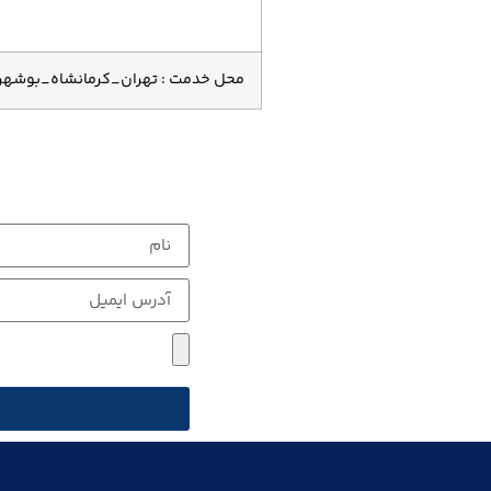
محل خدمت : تهران_کرمانشاه_بوشهر