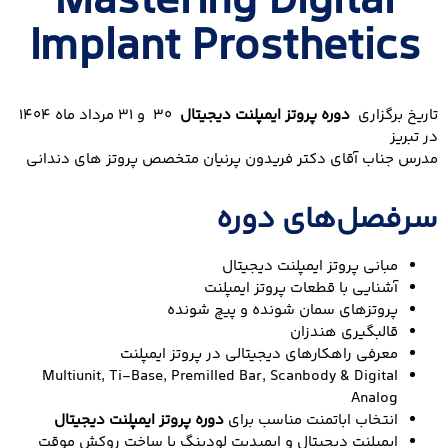
Mastering Digital
Implant Prosthetics
تاریخ برگزاری
دوره پروتز ایمپلنت دیجیتال
30 و 31 مرداد ماه 1404
در تبریز
مدرس جناب آقای دکتر فریدون پرنیان متخصص پروتز های دندانی
سرفصل‌های دوره
مبانی پروتز ایمپلنت دیجیتال
آشنایی با قطعات پروتز ایمپلنت
پروتزهای سمان شونده و پیچ شونده
قالبگیری هندزان
معرفی راهکارهای دیجیتالی در پروتز ایمپلنت
Multiunit, Ti-Base, Premilled Bar, Scanbody & Digital
Analog
انتخاب اباتمنت مناسب برای
دوره پروتز ایمپلنت دیجیتال
ایمپلنت دیجیتال و ایمیدیت لودینگ با ساخت روکش موقت