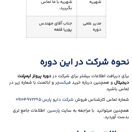
شهریه
شهریه با ما تماس
بگیرید.
مدیر علمی
جناب آقای مهندس
دوره
پوریا قلعه
نحوه شرکت در این دوره
برای دریافت اطلاعات بیشتر برای شرکت در
دوره پروتز ایمپلنت
دیجیتال
و همچنین درباره خرید
فیکسچر
و اباتمنت با شماره زیر در
تماس باشید
شماره تماس کارشناس فروش
شرکت دایو پارس
09104972265
همچنین میتوانید با مراجعه به سایت
پارسین
اطلاعات جامع تری
بدست آوردید.